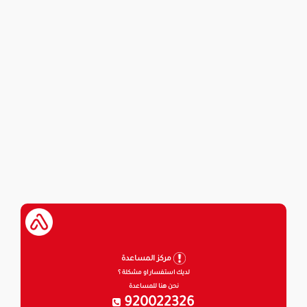
مركز المساعدة
لديك استفسار او مشكلة ؟
نحن هنا للمساعدة
920022326