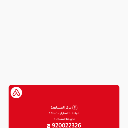
مركز المساعدة
لديك استفسار او مشكلة ؟
نحن هنا للمساعدة
920022326