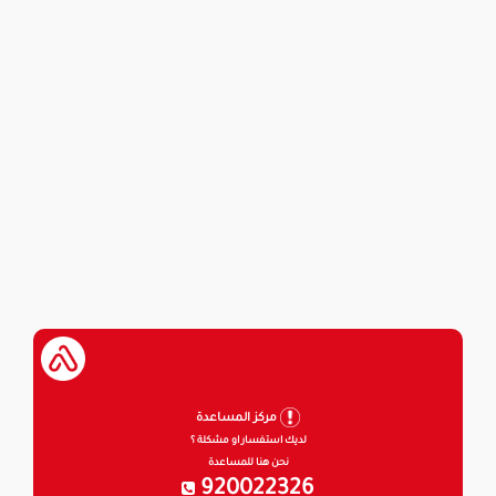
مركز المساعدة
لديك استفسار او مشكلة ؟
نحن هنا للمساعدة
920022326