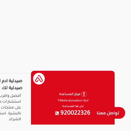
صيدلية ادم ا
صيدلية لك
مركز المساعدة
أفضل واقرب 
لديك استفسار او مشكلة ؟
استشارات ط
نحن هنا للمساعدة
على منتجات ا
تواصل معنا
920022326
بالبشرة. است
الشراء.