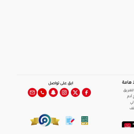
 هامة
ابق على تواصل
للفريق
آدم
لي
ظف