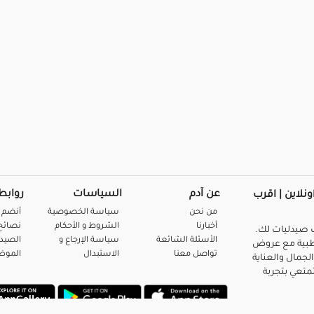
عن آدم
السياسات
روابط
ونلاين | اقرب
من نحن
سياسة الخصوصية
أنضم 
أخبارنا
الشروط و الأحكام
نصائح 
صيدليات لك.
الأسئلة الشائعة
سياسة الإرجاع و
الصيد
بية مع عروض
تواصل معنا
الاستبدال
المو
لجمال والعناية
متعي بتجربة