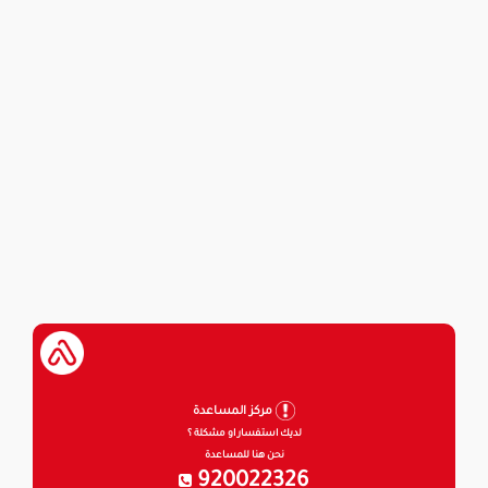
مركز المساعدة
لديك استفسار او مشكلة ؟
نحن هنا للمساعدة
920022326