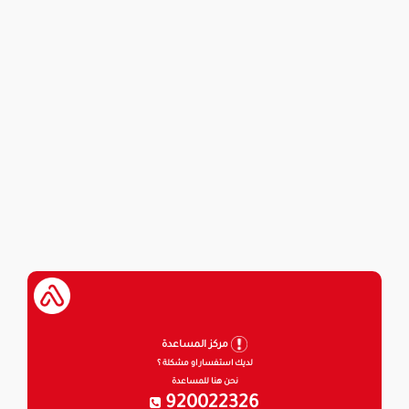
مركز المساعدة
لديك استفسار او مشكلة ؟
نحن هنا للمساعدة
920022326