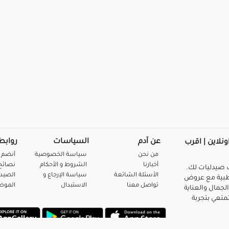
عن آدم
السياسات
روابط
ونلاين | اقرب
من نحن
سياسة الخصوصية
أنضم 
أخبارنا
الشروط و الأحكام
نصائح 
صيدليات لك.
الأسئلة الشائعة
سياسة الإرجاع و
الصيد
بية مع عروض
تواصل معنا
الاستبدال
المو
لجمال والعناية
متعي بتجربة