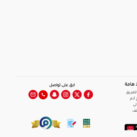
 هامة
ابق على تواصل
للفريق
آدم
لي
ظف