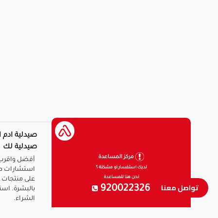
صيدلية ادم ا
صيدلية لك
مركز المساعدة
أفضل واقرب 
لديك استفسار او مشكلة ؟
استشارات ط
نحن هنا للمساعدة
على منتجات ا
تواصل معنا
920022326
بالبشرة. است
الشراء.