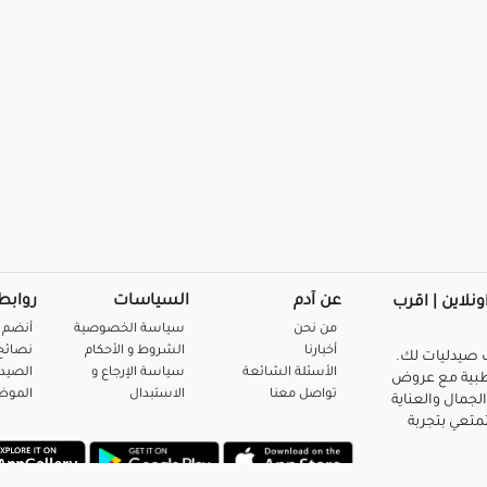
عن آدم
السياسات
روابط
ونلاين | اقرب
من نحن
سياسة الخصوصية
أنضم 
أخبارنا
الشروط و الأحكام
نصائح 
صيدليات لك.
الأسئلة الشائعة
سياسة الإرجاع و
الصيد
بية مع عروض
تواصل معنا
الاستبدال
المو
لجمال والعناية
متعي بتجربة