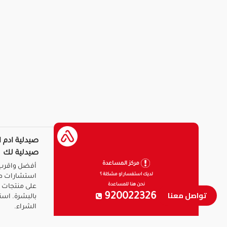
صيدلية ادم ا
صيدلية لك
مركز المساعدة
أفضل واقرب 
لديك استفسار او مشكلة ؟
استشارات ط
نحن هنا للمساعدة
على منتجات ا
تواصل معنا
920022326
بالبشرة. است
الشراء.