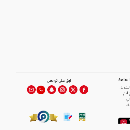
 هامة
ابق على تواصل
للفريق
آدم
لي
ظف