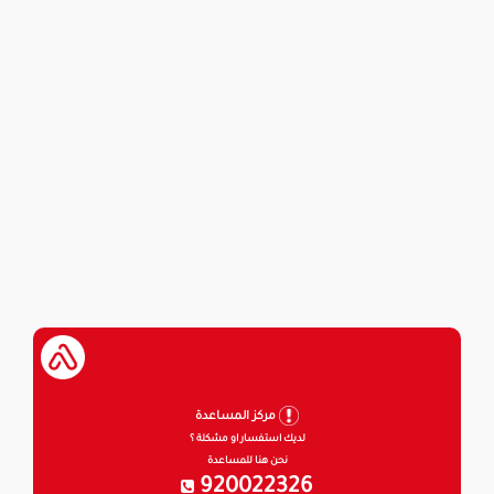
مركز المساعدة
لديك استفسار او مشكلة ؟
نحن هنا للمساعدة
920022326