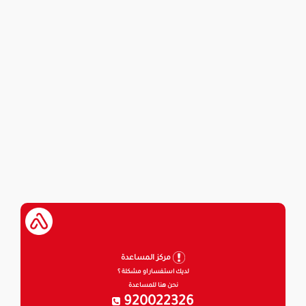
مركز المساعدة
لديك استفسار او مشكلة ؟
نحن هنا للمساعدة
920022326