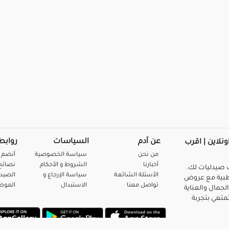
عن آدم
السياسات
روابط
ونلاين | اقرب
من نحن
سياسة الخصوصية
أنضم 
أخبارنا
الشروط و الأحكام
نصائح 
صيدليات لك.
الأسئلة الشائعة
سياسة الإرجاع و
الصيد
بية مع عروض
تواصل معنا
الاستبدال
المو
لجمال والعناية
متعي بتجربة