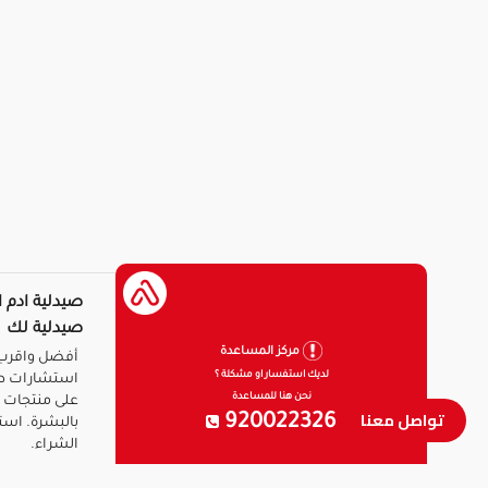
صيدلية ادم ا
صيدلية لك
مركز المساعدة
أفضل واقرب 
لديك استفسار او مشكلة ؟
استشارات ط
نحن هنا للمساعدة
على منتجات ا
تواصل معنا
920022326
بالبشرة. است
الشراء.