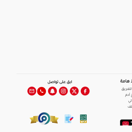
 هامة
ابق على تواصل
للفريق
آدم
لي
ظف