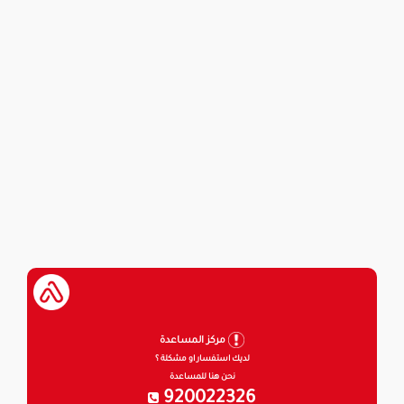
مركز المساعدة
لديك استفسار او مشكلة ؟
نحن هنا للمساعدة
920022326