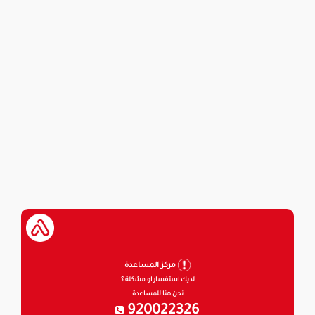
مركز المساعدة
لديك استفسار او مشكلة ؟
نحن هنا للمساعدة
920022326