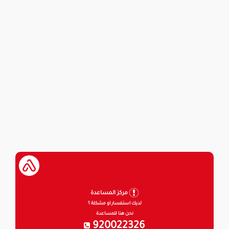
مركز المساعدة
لديك استفسار او مشكلة ؟
نحن هنا للمساعدة
920022326