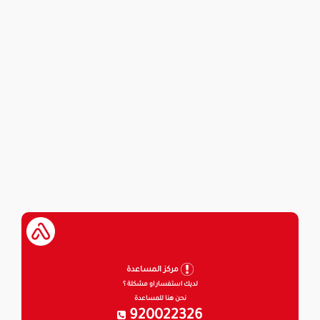
مركز المساعدة
لديك استفسار او مشكلة ؟
نحن هنا للمساعدة
920022326