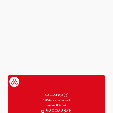
مركز المساعدة
لديك استفسار او مشكلة ؟
نحن هنا للمساعدة
920022326