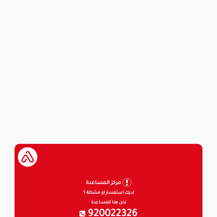
مركز المساعدة
لديك استفسار او مشكلة ؟
نحن هنا للمساعدة
920022326