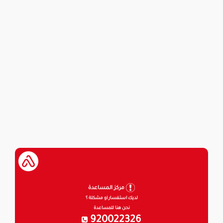
مركز المساعدة
لديك استفسار او مشكلة ؟
نحن هنا للمساعدة
920022326