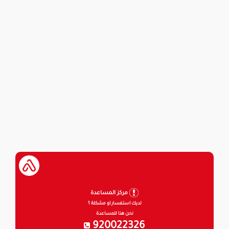
مركز المساعدة
لديك استفسار او مشكلة ؟
نحن هنا للمساعدة
920022326