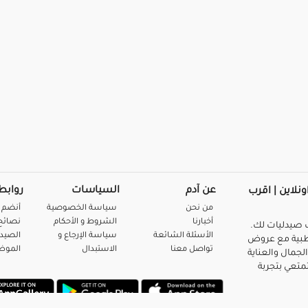
عن آدم
السياسات
روابط
ونلاين | اقرب
من نحن
سياسة الخصوصية
أنضم 
أخبارنا
الشروط و الأحكام
نصائح 
صيدليات لك.
الأسئلة الشائعة
سياسة الإرجاع و
الصيد
بية مع عروض
تواصل معنا
الاستبدال
المو
لجمال والعناية
متعي بتجربة