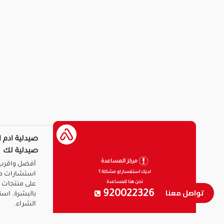
صيدلية ادم ا
صيدلية لك
مركز المساعدة
أفضل واقرب 
لديك استفسار او مشكلة ؟
استشارات ط
نحن هنا للمساعدة
على منتجات ا
تواصل معنا
920022326
بالبشرة. است
الشراء.