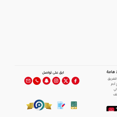
 هامة
ابق على تواصل
للفريق
آدم
لي
ظف