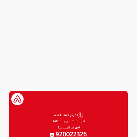
مركز المساعدة
لديك استفسار او مشكلة ؟
نحن هنا للمساعدة
920022326