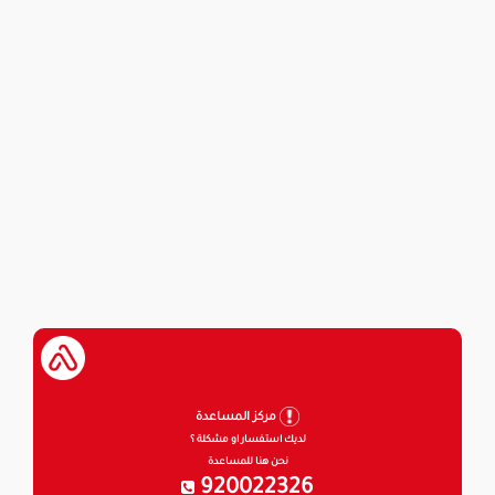
مركز المساعدة
لديك استفسار او مشكلة ؟
نحن هنا للمساعدة
920022326