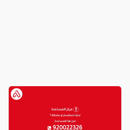
مركز المساعدة
لديك استفسار او مشكلة ؟
نحن هنا للمساعدة
920022326