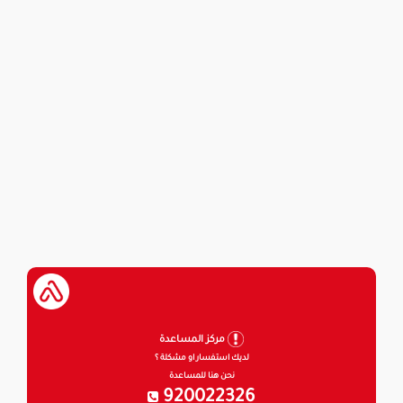
مركز المساعدة
لديك استفسار او مشكلة ؟
نحن هنا للمساعدة
920022326