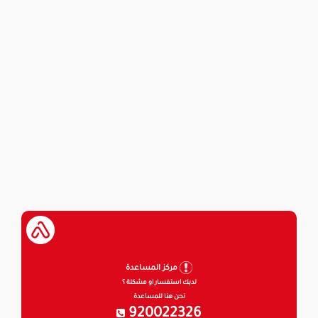
مركز المساعدة
لديك استفسار او مشكلة ؟
نحن هنا للمساعدة
920022326