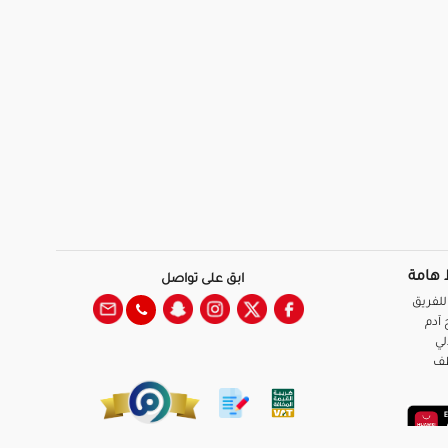
 هامة
ابق على تواصل
للفريق
آدم
لي
ظف