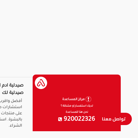
صيدلية ادم ا
صيدلية لك
مركز المساعدة
أفضل واقرب 
لديك استفسار او مشكلة ؟
استشارات ط
نحن هنا للمساعدة
على منتجات ا
تواصل معنا
920022326
بالبشرة. است
الشراء.