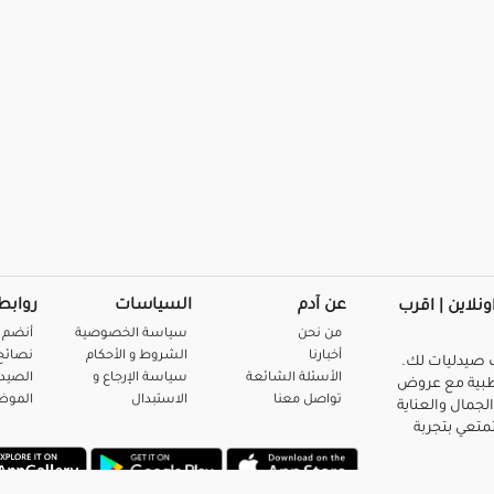
عن آدم
السياسات
روابط
ونلاين | اقرب
من نحن
سياسة الخصوصية
أنضم 
أخبارنا
الشروط و الأحكام
نصائح 
صيدليات لك.
الأسئلة الشائعة
سياسة الإرجاع و
الصيد
بية مع عروض
تواصل معنا
الاستبدال
المو
لجمال والعناية
متعي بتجربة