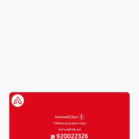
مركز المساعدة
لديك استفسار او مشكلة ؟
نحن هنا للمساعدة
920022326