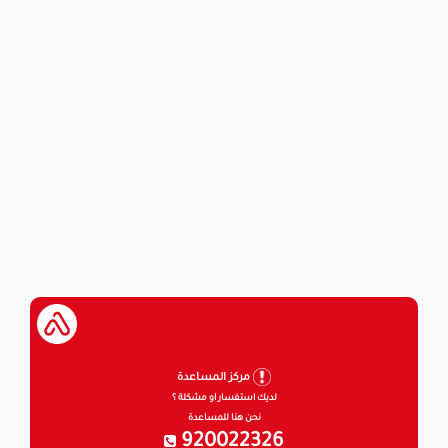
مركز المساعدة
لديك استفسار او مشكلة ؟
نحن هنا للمساعدة
920022326