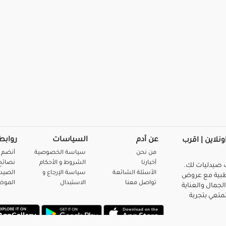
عن آدم
السياسات
روابط
ونلاين | اقرب
من نحن
سياسة الخصوصية
أنضم 
أخبارنا
الشروط و الأحكام
نصائح 
صيدليات لك.
الأسئلة الشائعة
سياسة الإرجاع و
الصيد
بية مع عروض
تواصل معنا
الاستبدال
المو
لجمال والعناية
متعي بتجربة