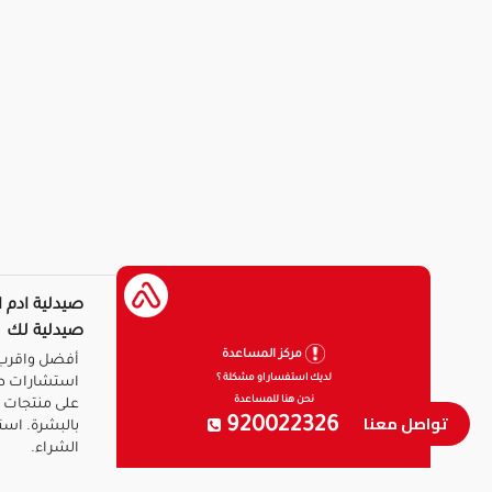
صيدلية ادم ا
صيدلية لك
مركز المساعدة
أفضل واقرب 
لديك استفسار او مشكلة ؟
استشارات ط
نحن هنا للمساعدة
على منتجات ا
تواصل معنا
920022326
بالبشرة. است
الشراء.