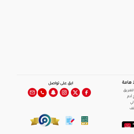
 هامة
ابق على تواصل
للفريق
آدم
لي
ظف