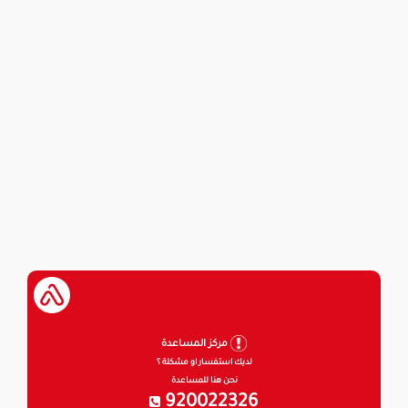
مركز المساعدة
لديك استفسار او مشكلة ؟
نحن هنا للمساعدة
920022326