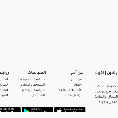
عن آدم
السياسات
روابط
ونلاين | اقرب
من نحن
سياسة الخصوصية
أنضم 
أخبارنا
الشروط و الأحكام
نصائح 
صيدليات لك.
الأسئلة الشائعة
سياسة الإرجاع و
الصيد
بية مع عروض
تواصل معنا
الاستبدال
المو
لجمال والعناية
متعي بتجربة