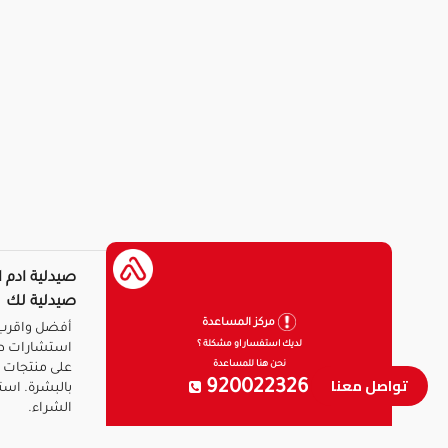
صيدلية ادم ا
صيدلية لك
مركز المساعدة
أفضل واقرب 
لديك استفسار او مشكلة ؟
استشارات ط
نحن هنا للمساعدة
على منتجات ا
تواصل معنا
920022326
بالبشرة. است
الشراء.