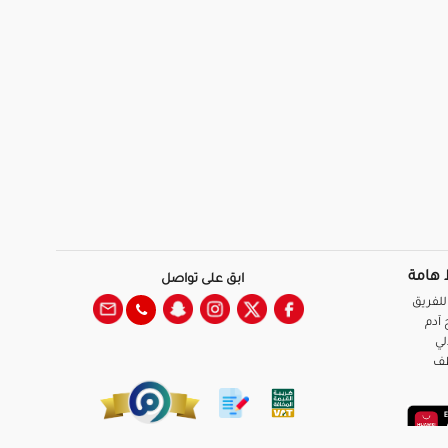
 هامة
ابق على تواصل
للفريق
آدم
لي
ظف