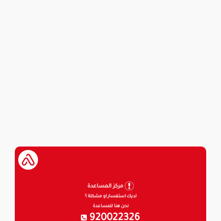
مركز المساعدة
لديك استفسار او مشكلة ؟
نحن هنا للمساعدة
920022326