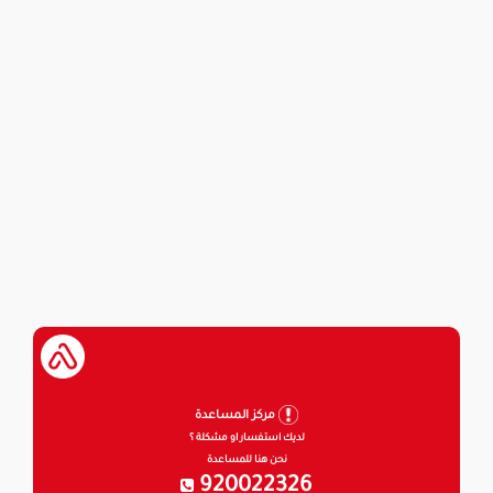
مركز المساعدة
لديك استفسار او مشكلة ؟
نحن هنا للمساعدة
920022326