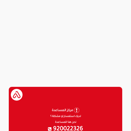
مركز المساعدة
لديك استفسار او مشكلة ؟
نحن هنا للمساعدة
920022326