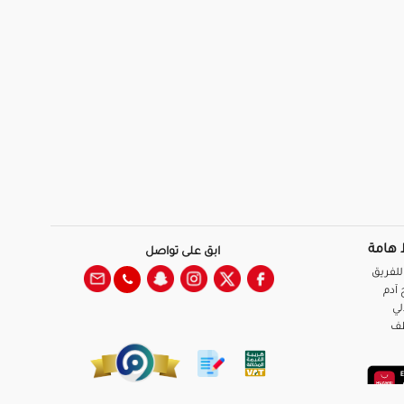
 هامة
ابق على تواصل
للفريق
آدم
لي
ظف