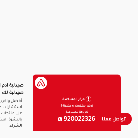
صيدلية ادم ا
صيدلية لك
مركز المساعدة
أفضل واقرب 
لديك استفسار او مشكلة ؟
استشارات ط
نحن هنا للمساعدة
على منتجات ا
تواصل معنا
920022326
بالبشرة. است
الشراء.