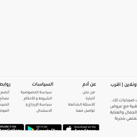
عن آدم
السياسات
روابط
ونلاين | اقرب
من نحن
سياسة الخصوصية
أنضم 
أخبارنا
الشروط و الأحكام
نصائح 
صيدليات لك.
الأسئلة الشائعة
سياسة الإرجاع و
الصيد
بية مع عروض
تواصل معنا
الاستبدال
المو
لجمال والعناية
متعي بتجربة