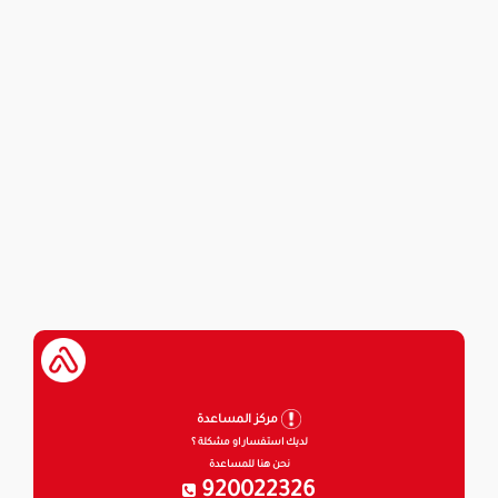
مركز المساعدة
لديك استفسار او مشكلة ؟
نحن هنا للمساعدة
920022326