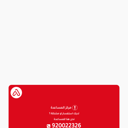
مركز المساعدة
لديك استفسار او مشكلة ؟
نحن هنا للمساعدة
920022326