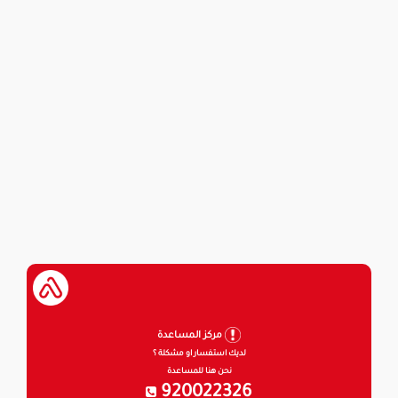
مركز المساعدة
لديك استفسار او مشكلة ؟
نحن هنا للمساعدة
920022326