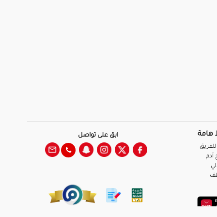
 هامة
ابق على تواصل
للفريق
آدم
لي
ظف