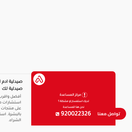
صيدلية ادم ا
صيدلية لك
مركز المساعدة
أفضل واقرب 
لديك استفسار او مشكلة ؟
استشارات ط
نحن هنا للمساعدة
على منتجات ا
تواصل معنا
920022326
بالبشرة. است
الشراء.