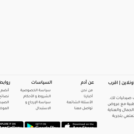
عن آدم
السياسات
روابط
ونلاين | اقرب
من نحن
سياسة الخصوصية
أنضم 
أخبارنا
الشروط و الأحكام
نصائح 
صيدليات لك.
الأسئلة الشائعة
سياسة الإرجاع و
الصيد
بية مع عروض
تواصل معنا
الاستبدال
المو
لجمال والعناية
متعي بتجربة