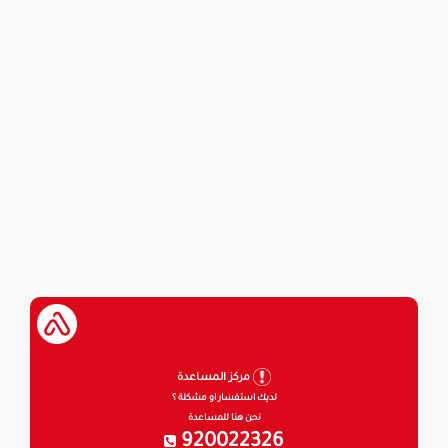
مركز المساعدة
لديك استفسار او مشكلة ؟
نحن هنا للمساعدة
920022326