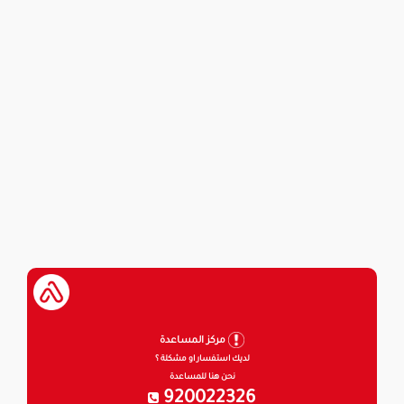
مركز المساعدة
لديك استفسار او مشكلة ؟
نحن هنا للمساعدة
920022326