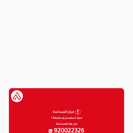
مركز المساعدة
لديك استفسار او مشكلة ؟
نحن هنا للمساعدة
920022326