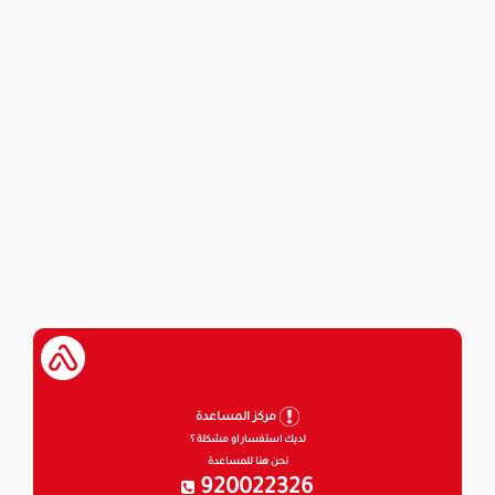
مركز المساعدة
لديك استفسار او مشكلة ؟
نحن هنا للمساعدة
920022326