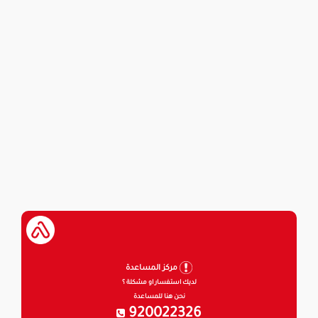
مركز المساعدة
لديك استفسار او مشكلة ؟
نحن هنا للمساعدة
920022326