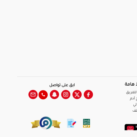
 هامة
ابق على تواصل
للفريق
آدم
لي
ظف