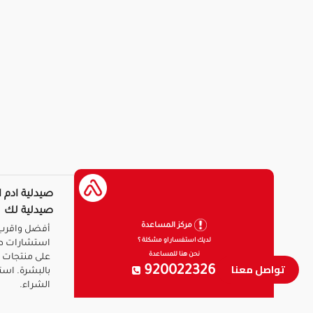
صيدلية ادم ا
صيدلية لك
مركز المساعدة
أفضل واقرب 
لديك استفسار او مشكلة ؟
استشارات ط
نحن هنا للمساعدة
على منتجات ا
تواصل معنا
920022326
بالبشرة. است
الشراء.