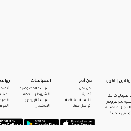
عن آدم
السياسات
روابط
ونلاين | اقرب
من نحن
سياسة الخصوصية
أنضم 
أخبارنا
الشروط و الأحكام
نصائح 
صيدليات لك.
الأسئلة الشائعة
سياسة الإرجاع و
الصيد
بية مع عروض
تواصل معنا
الاستبدال
المو
لجمال والعناية
متعي بتجربة