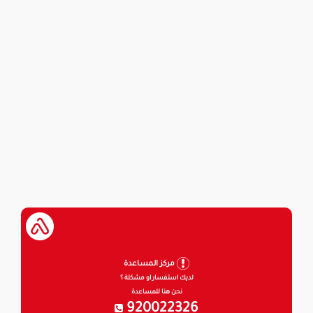
مركز المساعدة
لديك استفسار او مشكلة ؟
نحن هنا للمساعدة
920022326