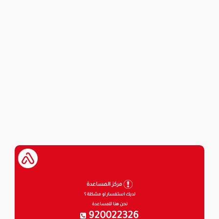
مركز المساعدة
لديك استفسار او مشكلة ؟
نحن هنا للمساعدة
920022326