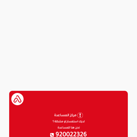
مركز المساعدة
لديك استفسار او مشكلة ؟
نحن هنا للمساعدة
920022326