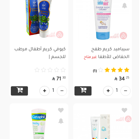
سيباميد كريم طفح
كيوفي كريم أطفال مرطب
الحفاض للأطفا
للجسم |
غير متاح
(1)


30
25
71
34
1
1