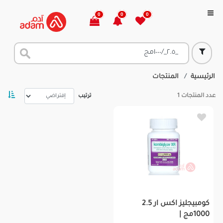
0
0
0
الرئيسية
المنتجات
عدد المنتجات
1
ترتيب
كومبيجليز اكس ار 2.5
1000مج |