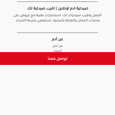
صيدلية ادم اونلاين | اقرب صيدلية لك
أفضل واقرب صيدليات لك. استشارات طبية مع عروض على
منتجات الجمال والعناية بالبشرة. استمتعي بتجربة الشراء.
عن آدم
من نحن
أخبارنا
الأسئلة الشائعة
تواصل معنا
تواصل معنا
السياسات
سياسة الخصوصية
الشروط و الأحكام
سياسة الإرجاع و الاستبدال
روابط هامة
أنضم للفريق