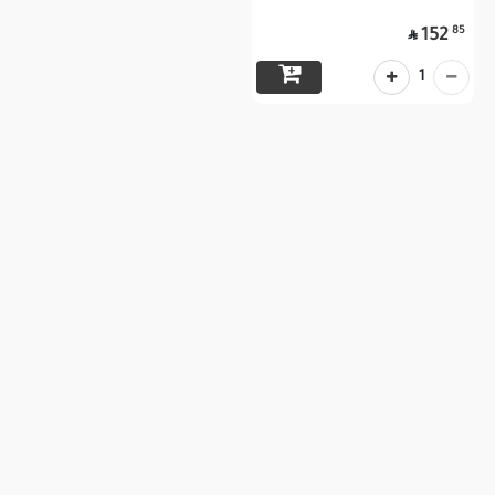
85
152

1