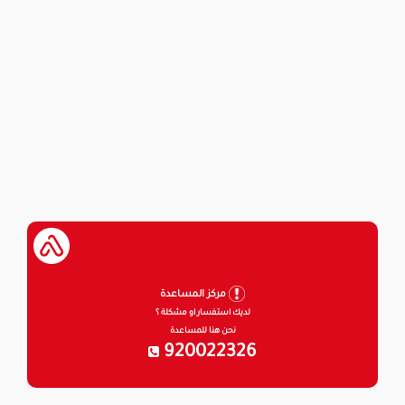
مركز المساعدة
لديك استفسار او مشكلة ؟
نحن هنا للمساعدة
920022326